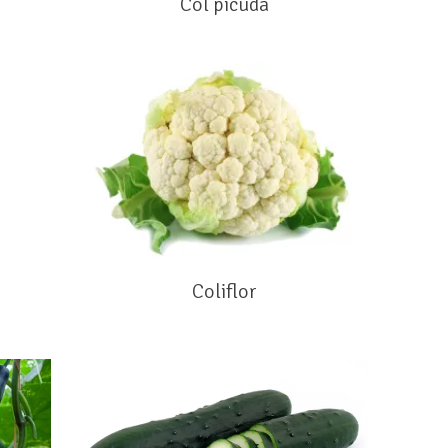
Col picuda
Coliflor