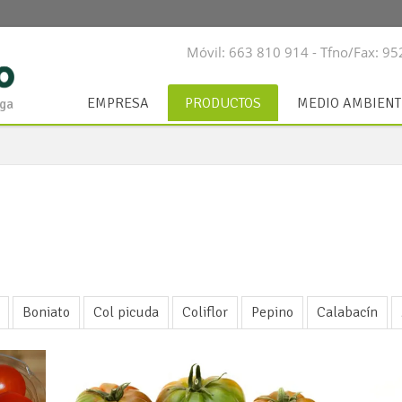
Móvil: 663 810 914 - Tfno/Fax: 9
EMPRESA
PRODUCTOS
MEDIO AMBIENT
aga
Boniato
Col picuda
Coliflor
Pepino
Calabacín